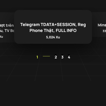
Telegram TDATA+SESSION, Reg
Min
ợt trên Smart
Phone Thật, FULL INFO
u, TV Box
33
Xu
5,024 Xu
1
2
3
4