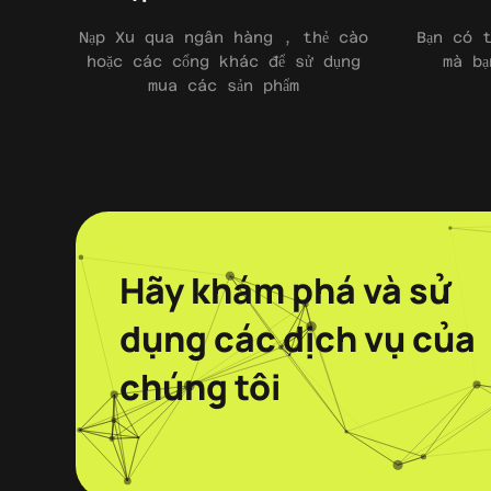
Nạp Xu qua ngân hàng , thẻ cào
Bạn có t
hoặc các cổng khác để sử dụng
mà bạ
mua các sản phẩm
Hãy khám phá và sử
dụng các dịch vụ của
chúng tôi