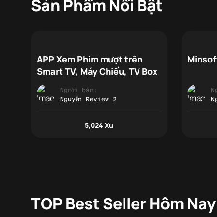
Sản Phẩm Nổi Bật
APP Xem Phim mượt trên
Minsof
Smart TV, Máy Chiếu, TV Box
Người bán:
N
Nguyễn Review 2
N
5,024 Xu
TOP Best Seller Hôm Nay