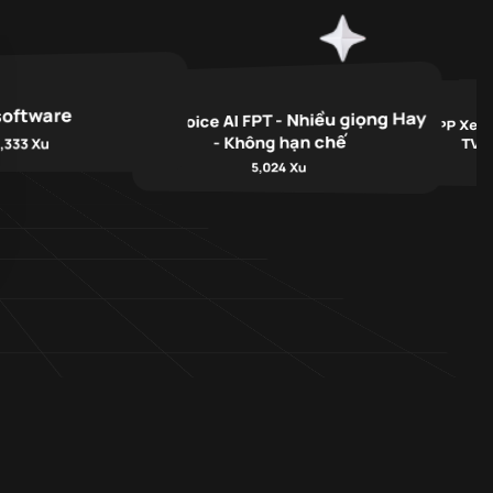
software
Tạo Voice AI FPT - Nhiều giọng Hay
APP Xem
- Không hạn chế
TV, 
,333 Xu
5,024 Xu