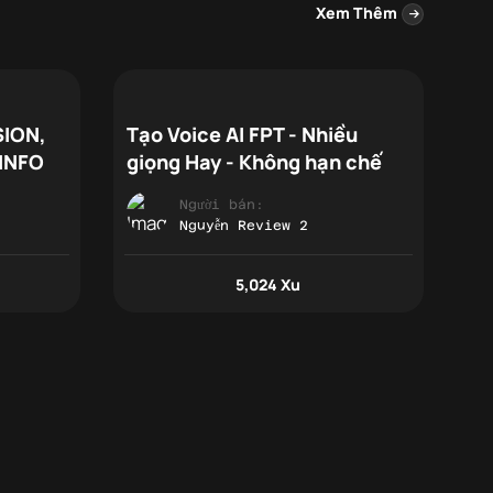
Xem Thêm
SION,
Tạo Voice AI FPT - Nhiều
h
 INFO
giọng Hay - Không hạn chế
Người bán:
Nguyễn Review 2
5,024 Xu