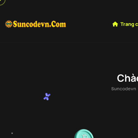
Trang 
Chào
Suncodevn