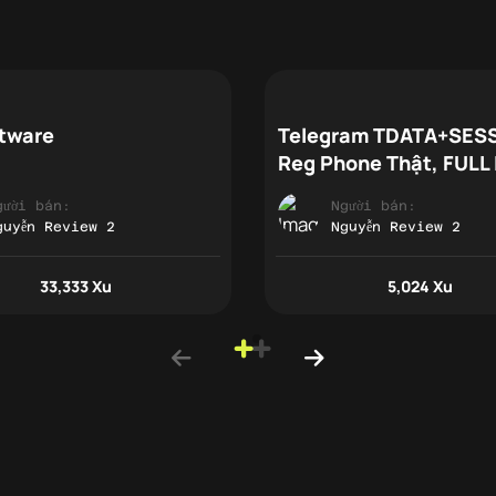
tware
Telegram TDATA+SES
Reg Phone Thật, FULL
gười bán:
Người bán:
guyễn Review 2
Nguyễn Review 2
33,333 Xu
5,024 Xu