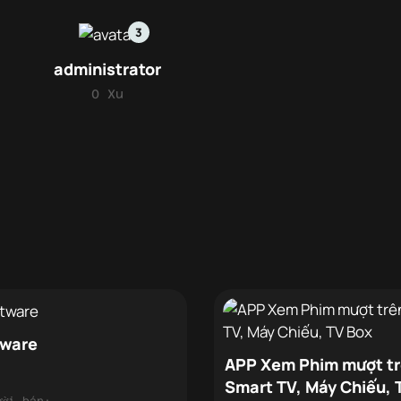
3
administrator
0 Xu
tware
APP Xem Phim mượt t
Smart TV, Máy Chiếu, 
ười bán: