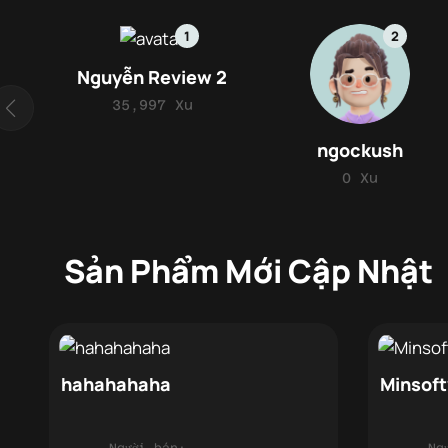
1
2
Nguyễn Review 2
35,997 Xu
ngockush
0 Xu
Sản Phẩm Mới Cập Nhật
hahahahaha
Minsof
Người bán:
Ng